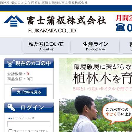
蒲鉾板,板のことなら何でも!実績と信頼の富士蒲板株式会社
合計数量：
0
商品金額：
0円
メールアドレス
コンピューターに記憶する