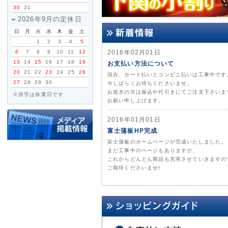
30
31
2026年9月の定休日
日
月
火
水
木
金
土
1
2
3
4
5
6
7
8
9
10
11
12
2016年02月01日
13
14
15
16
17
18
19
お支払い方法について
20
21
22
23
24
25
26
現在、カード払いとコンビニ払いは工事中です
27
28
29
30
今しばらくお待ちくださいませ。
お急ぎの方は振込や代引きにてご注文下さいま
※赤字は休業日です
お願い申し上げます。
2016年01月01日
富士蒲板HP完成
富士蒲板のホームページが完成いたしました。
まだ工事中のページもありますが、
これからどんどん商品も充実させていきますの
ご期待くださいませ!